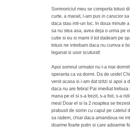
Somnoriciul meu se comporta totusi dif
curte, a marait, l-am pus in carucior s
daca stau intr-un loc. In doua minute 
sa nu stea asa, avea deja o urma pe obr
cutie si eu si mami il tot dadeam pe s
totusi ne intrebam daca nu cumva e bo
leganat si usor scuturat!
Apoi somnul urmator nu l-a mai dormit! 
speranta ca va dormi. Da de unde! Chi
venit acasa si i-am dat tzitzi si apoi a 
daca nu are febra! Pai imediat trebuia
mana pe el si s-a trezit, s-a foit, s-a 
mea! Doar el si la 2 noaptea se trezeste
prabusit de somn cu capul pe catelul de
sa radem, chiar daca amandoua ne int
doarme foarte putin si care adoarme f