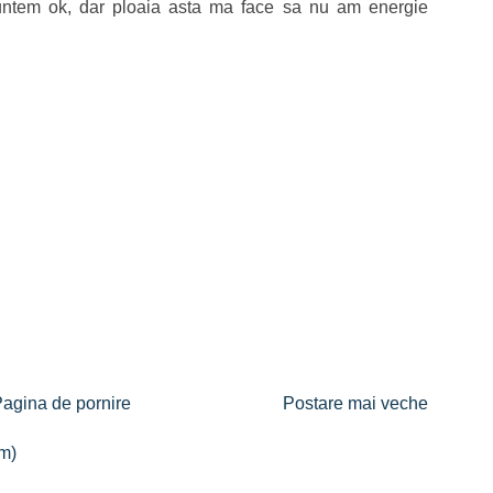
untem ok, dar ploaia asta ma face sa nu am energie
agina de pornire
Postare mai veche
om)