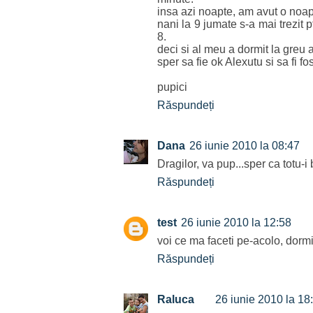
insa azi noapte, am avut o noap
nani la 9 jumate s-a mai trezit pt
8.
deci si al meu a dormit la greu 
sper sa fie ok Alexutu si sa fi f
pupici
Răspundeți
Dana
26 iunie 2010 la 08:47
Dragilor, va pup...sper ca totu-i 
Răspundeți
test
26 iunie 2010 la 12:58
voi ce ma faceti pe-acolo, dormi
Răspundeți
Raluca
26 iunie 2010 la 18