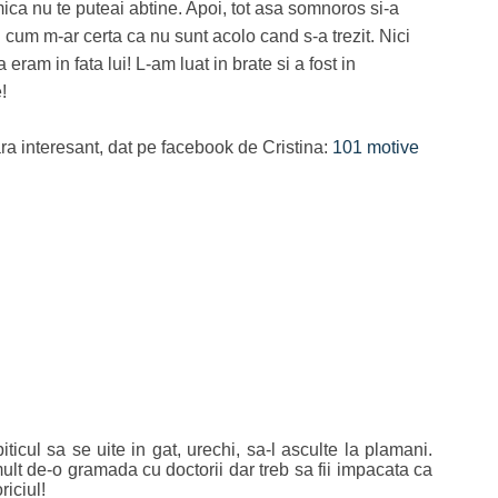
ica nu te puteai abtine. Apoi, tot asa somnoros si-a
i cum m-ar certa ca nu sunt acolo cand s-a trezit. Nici
am in fata lui! L-am luat in brate si a fost in
!
a interesant, dat pe facebook de Cristina:
101 motive
ticul sa se uite in gat, urechi, sa-l asculte la plamani.
lt de-o gramada cu doctorii dar treb sa fii impacata ca
iciul!