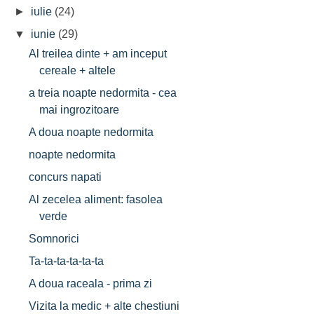
►
iulie
(24)
▼
iunie
(29)
Al treilea dinte + am inceput
cereale + altele
a treia noapte nedormita - cea
mai ingrozitoare
A doua noapte nedormita
noapte nedormita
concurs napati
Al zecelea aliment: fasolea
verde
Somnorici
Ta-ta-ta-ta-ta-ta
A doua raceala - prima zi
Vizita la medic + alte chestiuni