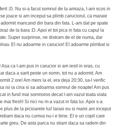
erit :D. Nu si-a facut somnul de la amiaza, l-am scos in
a se joace si am inceput sa plimb caruciorul, ca maraie
a adormit mancand din bara din fata. L-am dat pe spate
az de la bara :D. Apoi el tot pica in fata cu capul la
pate. Super surprinse, ne distram de el de numa, dar
lnav. El nu adoarme in carucior! El adoarme plimbat si
Asa ca l-am pus in carucior si am iesit in oras, cu
ar daca a sarit peste un somn, tot nu a adormit. Am
dormit 2 ore! Am mers la el, era deja 20:30, sa-l verific
 sa isi ia cina si sa adoarma somnul de noapte! Am pus
ridicat in fund mai somnoros decat l-am vazut toata viata
 mai fresh! Si nici nu m-a vazut in fata lui. Apoi s-a
 plus de la picioarele lui! Iarasi eu si mami am inceput
rebam daca nu cumva nu-i e bine. El e un copil care
oarte greu. De asta parca nu stiam daca sa radem din