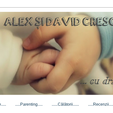
....
.....Parenting.....
......Călătorii......
.....Recenzii....