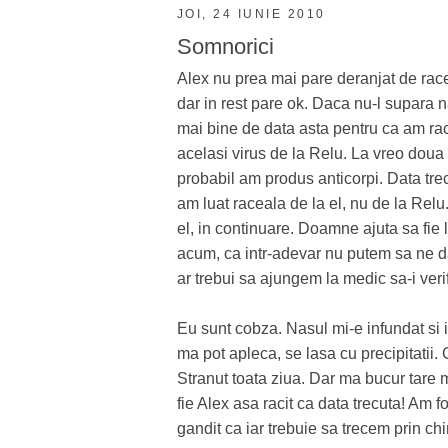
JOI, 24 IUNIE 2010
Somnorici
Alex nu prea mai pare deranjat de rac
dar in rest pare ok. Daca nu-l supara n
mai bine de data asta pentru ca am rac
acelasi virus de la Relu. La vreo doua
probabil am produs anticorpi. Data trec
am luat raceala de la el, nu de la Rel
el, in continuare. Doamne ajuta sa fie l
acum, ca intr-adevar nu putem sa ne d
ar trebui sa ajungem la medic sa-i verif
Eu sunt cobza. Nasul mi-e infundat si i
ma pot apleca, se lasa cu precipitatii
Stranut toata ziua. Dar ma bucur tare
fie Alex asa racit ca data trecuta! Am 
gandit ca iar trebuie sa trecem prin chin