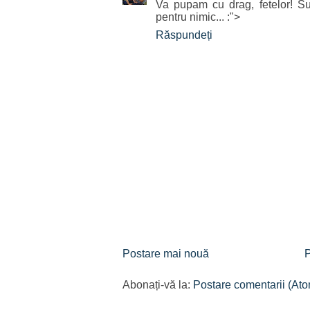
Va pupam cu drag, fetelor! S
pentru nimic... :">
Răspundeți
Postare mai nouă
P
Abonați-vă la:
Postare comentarii (At