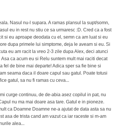
eala. Nasul nu-l supara. A ramas plansul la supt/somn,
asul eu in rest nu stiu ce sa urmaresc :D. Cred ca a fost
it si eu aproape deodata cu el, semn ca am luat si eu
 ore dupa primele lui simptome, deja le aveam si eu. Si
uta eu am racit la vreo 2-3 zile dupa Alex, deci atunci
u. Asa ca acum eu si Relu suntem mult mai raciti decat
a fel de bine mai departe! Adica sper sa fie bine si
am seama daca il doare capul sau gatul. Poate totusi
ice gatul, sa nu fi ramas cu ceva...
mi curge continuu, de de-abia asez copilul in pat, nu
. Capul nu ma mai doare asa tare. Gatul e in pioneze.
 mult ca Doamne Doamne ne-a ajutat de data asta sa nu
fost asa de trista cand am vazut ca iar raceste si m-am
urile alea...