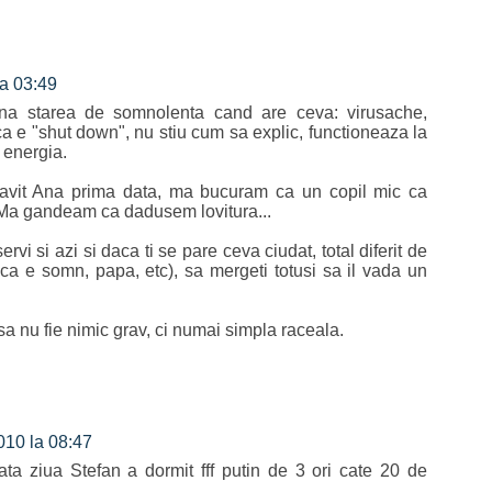
la 03:49
na starea de somnolenta cand are ceva: virusache,
ca e "shut down", nu stiu cum sa explic, functioneaza la
 energia.
navit Ana prima data, ma bucuram ca un copil mic ca
 Ma gandeam ca dadusem lovitura...
ervi si azi si daca ti se pare ceva ciudat, total diferit de
 ca e somn, papa, etc), sa mergeti totusi sa il vada un
 nu fie nimic grav, ci numai simpla raceala.
010 la 08:47
toata ziua Stefan a dormit fff putin de 3 ori cate 20 de