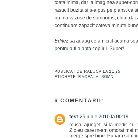
toata inima, dar la imaginea super-com
rasucit buzita si s-a pus pe plans, ca s
nu ma vazuse de somnoros, chiar daca er
continuare zapacit cateva minute bune
Editez
sa adaug ce am citit acuma sear
pentru a-ti alapta copilul
. Super!
PUBLICAT DE
RALUCA
LA
21:25
ETICHETE:
RACEALA
,
SOMN
6 COMENTARII:
test
25 iunie 2010 la 00:19
musai ajungeti si la medic cu pi
Zic eu care m-am omorat mai mu
merge spre bine. Pupam somnor