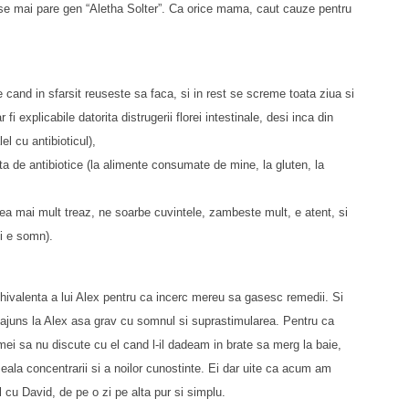
 se mai pare gen “Aletha Solter”. Ca orice mama, caut cauze pentru
e cand in sfarsit reuseste sa faca, si in rest se screme toata ziua si
i explicabile datorita distrugerii florei intestinale, desi inca din
el cu antibioticul),
ata de antibiotice (la alimente consumate de mine, la gluten, la
tea mai mult treaz, ne soarbe cuvintele, zambeste mult, e atent, si
ii e somn).
ivalenta a lui Alex pentru ca incerc mereu sa gasesc remedii. Si
 ajuns la Alex asa grav cu somnul si suprastimularea. Pentru ca
ei sa nu discute cu el cand l-il dadeam in brate sa merg la baie,
la concentrarii si a noilor cunostinte. Ei dar uite ca acum am
 cu David, de pe o zi pe alta pur si simplu.