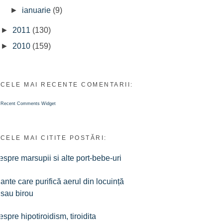
►
ianuarie
(9)
►
2011
(130)
►
2010
(159)
CELE MAI RECENTE COMENTARII:
Recent Comments Widget
CELE MAI CITITE POSTĂRI:
spre marsupii si alte port-bebe-uri
ante care purifică aerul din locuință
sau birou
spre hipotiroidism, tiroidita