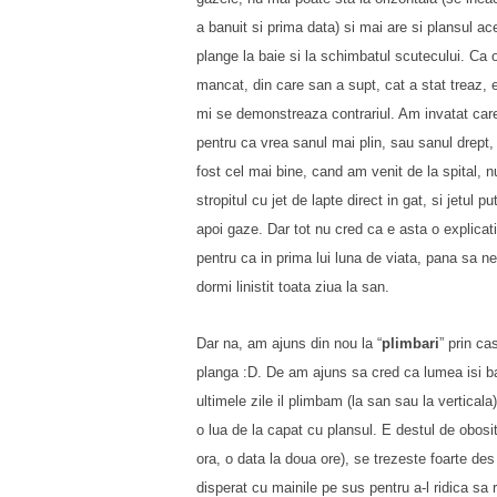
a banuit si prima data) si mai are si plansul a
plange la baie si la schimbatul scutecului. Ca
mancat, din care san a supt, cat a stat treaz, 
mi se demonstreaza contrariul. Am invatat care 
pentru ca vrea sanul mai plin, sau sanul drept,
fost cel mai bine, cand am venit de la spital,
stropitul cu jet de lapte direct in gat, si jetul 
apoi gaze. Dar tot nu cred ca e asta o explica
pentru ca in prima lui luna de viata, pana sa ne 
dormi linistit toata ziua la san.
Dar na, am ajuns din nou la “
plimbari
” prin c
planga :D. De am ajuns sa cred ca lumea isi ba
ultimele zile il plimbam (la san sau la vertical
o lua de la capat cu plansul. E destul de obosi
ora, o data la doua ore), se trezeste foarte de
disperat cu mainile pe sus pentru a-l ridica sa 