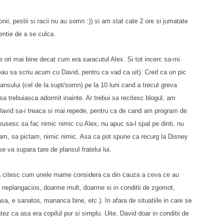
nii, pestii si racii nu au somn :)) si am stat cate 2 ore si jumatate
tentie de a se culca.
 ori mai bine decat cum era saracutul Alex. Si tot incerc sa-mi
reau sa scriu acum cu David, pentru ca vad ca uit). Cred ca un pic
 plansului (cel de la supt/somn) pe la 10 luni cand a trecut greva
 sa trebuiasca adormit inainte. Ar trebui sa recitesc blogul, am
 David sa-i treaca si mai repede, pentru ca de cand am program de
reusesc sa fac nimic nimic cu Alex, nu apuc sa-l spal pe dinti, nu
cam, sa pictam, nimic nimic. Asa ca pot spune ca recurg la Disney
se va supara tare de plansul fratelui lui.
a citesc cum unele mame considera ca din cauza a ceva ce au
e", neplangacios, doarme mult, doarme si in conditii de zgomot,
rasa, e sanatos, mananca bine, etc.). In afara de situatiile in care se
ntez ca asa era copilul pur si simplu. Uite, David doar in conditii de