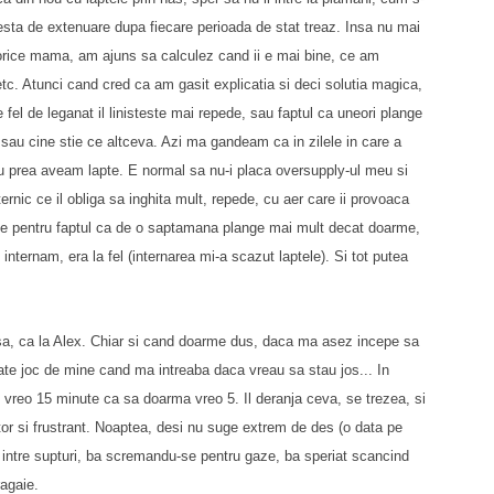
cesta de extenuare dupa fiecare perioada de stat treaz. Insa nu mai
 orice mama, am ajuns sa calculez cand ii e mai bine, ce am
etc. Atunci cand cred ca am gasit explicatia si deci solutia magica,
fel de leganat il linisteste mai repede, sau faptul ca uneori plange
 sau cine stie ce altceva. Azi ma gandeam ca in zilele in care a
 nu prea aveam lapte. E normal sa nu-i placa oversupply-ul meu si
puternic ce il obliga sa inghita mult, repede, cu aer care ii provoaca
tie pentru faptul ca de o saptamana plange mai mult decat doarme,
internam, era la fel (internarea mi-a scazut laptele). Si tot putea
asa, ca la Alex. Chiar si cand doarme dus, daca ma asez incepe sa
te joc de mine cand ma intreaba daca vreau sa stau jos... In
a) vreo 15 minute ca sa doarma vreo 5. Il deranja ceva, se trezea, si
tor si frustrant. Noaptea, desi nu suge extrem de des (o data pe
s intre supturi, ba scremandu-se pentru gaze, ba speriat scancind
ragaie.