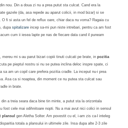
in nou. Din a doua zi nu a prea putut sta culcat. Cand era la
te gazele (da, asa repede au aparut colicii, in mod bizar) si se
. O fi si asta un fel de reflux oare, chiar daca nu voma? Ragaia cu
um, dupa
spitalizare
incep sa-mi pun niste intrebari, pentru ca am fost
it acum cum ii iesea lapte pe nas de fiecare data cand il puneam
mereu mi s-au parut bizari copiii tinuti culcati pe brate, in
pozitia
cuta pe pieptul nostru si nu se putea inclina deloc inspre spate, ci
sa am un copil care prefera pozitia cradle. La inceput nu-i prea
asa. Asa ca si noaptea, din moment ce nu putea sta culcat sau
adle in brate.
din a treia seara daca bine tin minte, a putut sta la orizontala
 fost cele mai odihnitoare nopti. Nu a mai avut nici colici in sensul
ut
plansul
gen Aletha Solter. Am povestit cu el, i-am zis ca-l inteleg
sparitia totala a plansului in ultimele zile. Insa dupa alte 2-3 zile