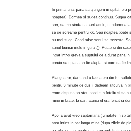
In prima luna, pana sa ajungem in spital, era port
noaptea). Dormea si sugea continuu. Sugea cam
san, sa ma simta ca sunt acolo, si adormea la
sa se screama pentru kk. Sau noaptea poate sa
nu mai suge. Cand misc sanul se trezeste. Se
sanul bunicii mele in gura :)). Poate si din cauz
intrat intr-o greva a suptului ce a durat pana 
caruia sa-i placa sa fie alaptat si care sa fie l
Plangea rar, dar cand o facea era din tot suflet
pentru 3 minute de dus il dadeam altcuiva in br
eram dispusa sa stau noptile in fotoliu si sa n
mine in brate, la san, atunci el era fericit si 
Apoi a avut vreo saptamana (jumatate in spital s
stea intins in pat langa mine (dupa zilele de pl
gazele, nu mai poate sta la orizontala (se ineac