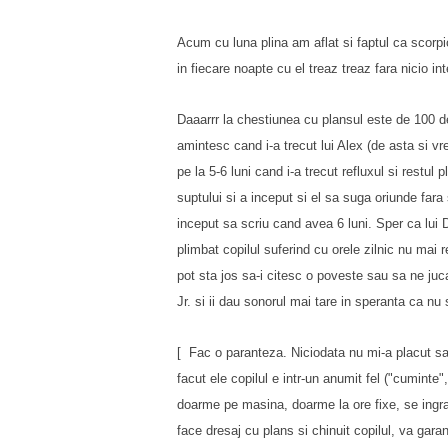
Acum cu luna plina am aflat si faptul ca scorpio
in fiecare noapte cu el treaz treaz fara nicio in
Daaarrr la chestiunea cu plansul este de 100 de
amintesc cand i-a trecut lui Alex (de asta si v
pe la 5-6 luni cand i-a trecut refluxul si restul
suptului si a inceput si el sa suga oriunde fara
inceput sa scriu cand avea 6 luni. Sper ca lui
plimbat copilul suferind cu orele zilnic nu mai 
pot sta jos sa-i citesc o poveste sau sa ne ju
Jr. si ii dau sonorul mai tare in speranta ca nu 
[ Fac o paranteza. Niciodata
nu mi-a placut s
facut ele copilul e intr-un anumit fel ("cumint
doarme pe masina, do
arm
e la ore fixe, se ing
face dresa
j cu plans si chinuit copilul, va gara