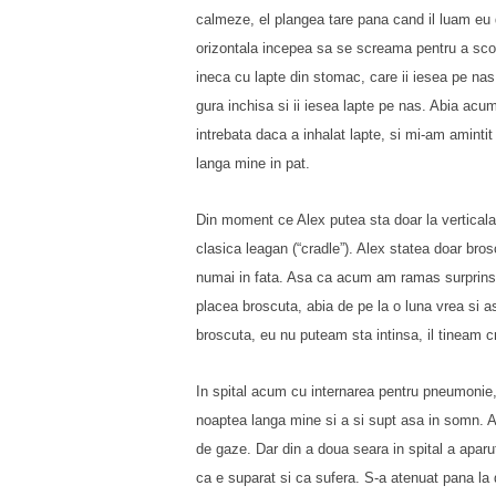
calmeze, el plangea tare pana cand il luam eu d
orizontala incepea sa se screama pentru a scoa
ineca cu lapte din stomac, care ii iesea pe nas
gura inchisa si ii iesea lapte pe nas. Abia ac
intrebata daca a inhalat lapte, si mi-am amint
langa mine in pat.
Din moment ce Alex putea sta doar la verticala, 
clasica leagan (“cradle”). Alex statea doar bros
numai in fata. Asa ca acum am ramas surprinsa 
placea broscuta, abia de pe la o luna vrea si 
broscuta, eu nu puteam sta intinsa, il tineam cr
In spital acum cu internarea pentru pneumonie, 
noaptea langa mine si a si supt asa in somn. Au
de gaze. Dar din a doua seara in spital a apar
ca e suparat si ca sufera. S-a atenuat pana la di