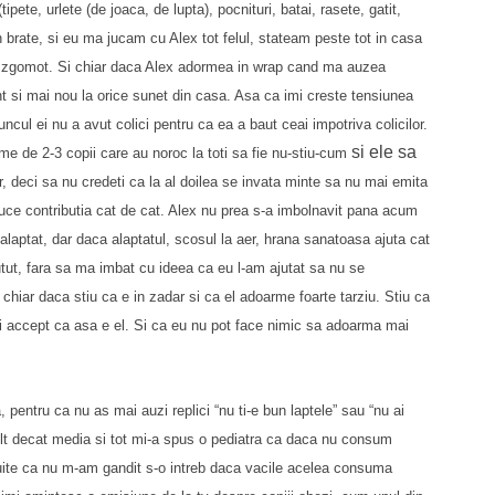
(t
ipete, urlete (de joaca, de lupta), pocnituri, batai, rase
te, gatit,
 brate, si eu ma
jucam cu Alex tot felul, stateam peste tot in casa
ce zgomot. Si chiar daca Alex adormea
in wrap cand ma auzea
nt
si mai nou la orice sunet din casa. Asa ca imi creste tensiunea
ncul ei nu a avut colici pentru ca ea a baut ceai
impotriva colicilor.
si ele sa
ame de 2
-
3 copii care au nor
oc la toti sa fie nu-s
ti
u-cum
r, deci sa nu credeti
ca la al doilea se invata minte sa nu
mai emita
e contributia cat de cat.
Alex nu prea s-a imbolnavit pana acum
 alaptat, dar daca alaptatul, scosul l
a aer, hrana sanatoasa
ajuta cat
tut, fara sa ma imbat cu ideea ca eu l-am ajutat sa nu se
 ch
iar daca stiu ca e in zadar si ca el adoarme foar
te tar
ziu
. Stiu ca
si accept ca asa e el. Si ca
eu nu pot face nimic sa adoarma mai
De
Pl
, pentru ca nu as mai auzi replici “nu ti-e bun laptele” sau “nu ai
mult decat media si tot mi-a spus o pediatra ca daca nu consum
 uite ca nu m-am gandit s-o intreb daca vacile acelea consuma
De