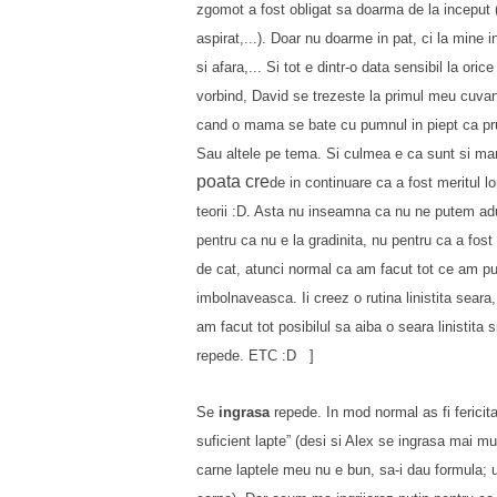
zgomot a fost obligat sa doarma de la inceput 
aspirat,...). Doar nu doarm
e in pat, ci
la
mine in
si afara,...
Si tot e dintr-o data sens
ibil la ori
vorbind, David se trezeste la primul meu cuva
cand o mama se bate cu pumnul in piept ca pru
Sau altele pe tema. Si culmea e ca sunt si m
poata cre
de in continuare
ca a fost meritul lo
teorii :
D. Asta nu in
seamna ca nu ne putem aduc
pentru ca nu e l
a gradinita, nu pentru ca a fost
de cat, atunci norma
l ca am facut tot ce am pu
imbolnaveasca. Ii creez o rutina linisti
ta seara,
am facut tot posibilul sa aiba o seara linis
tita 
repede. ETC :D ]
Se
ingrasa
repede. In mod normal as fi fericita
suficient lapte” (desi si Alex se ingrasa mai 
carne laptele meu nu e bun, sa-i dau formula;