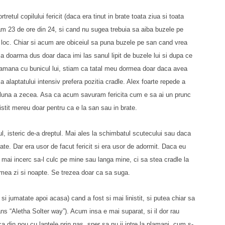
retul copilului fericit (daca era tinut in brate toata ziua si toata
 23 de ore din 24, si cand nu sugea trebuia sa aiba buzele pe
 loc. Chiar si acum are obiceiul sa puna buzele pe san cand vrea
 doarma dus doar daca imi las sanul lipit de buzele lui si dupa ce
amana cu bunicul lui, stiam ca tatal meu dormea doar daca avea
a alaptatului intensiv prefera pozitia cradle. Alex foarte repede a
in luna a zecea. Asa ca acum savuram fericita cum e sa ai un prunc
inistit mereu doar pentru ca e la san sau in brate.
ul, isteric de-a dreptul. Mai ales la schimbatul scutecului sau daca
ate. Dar era usor de facut fericit si era usor de adormit. Daca eu
u mai incerc sa-l culc pe mine sau langa mine, ci sa stea cradle la
dormea zi si noapte. Se trezea doar ca sa suga.
i jumatate apoi acasa) cand a fost si mai linistit, si putea chiar sa
ans “Aletha Solter way”). Acum insa e mai suparat, si il dor rau
a din nou cu laptele prin nas, sper sa nu ii intre la plamani, cum s-