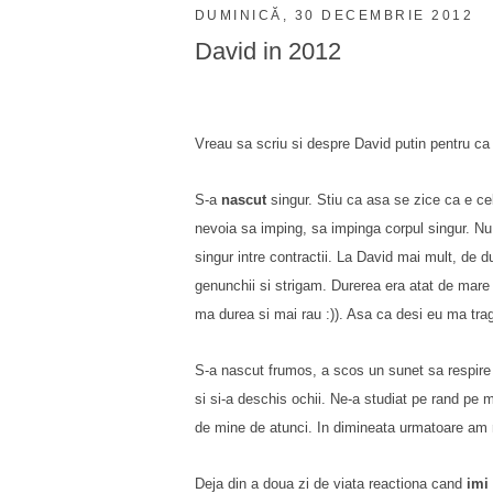
DUMINICĂ, 30 DECEMBRIE 2012
David in 2012
Vreau sa scriu si despre David putin pentru ca
S-a
nascut
singur. Stiu ca asa se zice ca e ce
nevoia sa imping, sa impinga corpul singur. Nu
singur intre contractii.
La David mai mult, de d
genunchii si strigam. Durerea era atat de mare
ma durea si mai rau :)). Asa ca desi eu ma trag
S-a nascut frumos, a scos un sunet sa respire 
si si-a deschis ochii. Ne-a studiat pe rand pe m
de mine de atunci. In dimineata urmatoare am
Deja din a doua zi de viata reactiona cand
imi