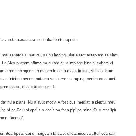
 la varsta aceasta se schimba foarte repede.
l mai sanatos si natural, sa nu impingi, dar eu tot asteptam sa simt
. La Alex puteam afirma ca nu am stiut impinge bine si cobora el
urere ma impingeam in manerele de la masa in sus, si inchideam
 incat nici nu aveam puterea sa incerc sa imping, pentru ca atunci
eam inapoi, el a iesit singur :D.
dar nu a plans. Nu a avut motiv. A fost pus imediat la pieptul meu
ine si pe Relu si apoi s-a decis sa faca pipi pe mine :D. A stat lipit
 mers “acasa”.
 simtea lipsa
. Cand mergeam la baie, oricat incerca altcineva sa-l