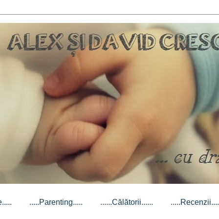
....
.....Parenting.....
......Călătorii......
.....Recenzii....