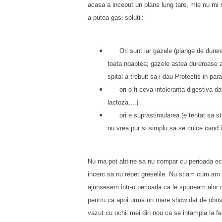
acasa a inceput un plans lung tare, mie nu mi
a putea gasi solutii:
Ori sunt iar gazele (plange de durer
toata noaptea; gazele astea dureroase ar f
spital a trebuit sa-i dau Protectis in paral
ori o fi ceva intoleranta digestiva d
lactoza,...)
ori e suprastimularea (e tentat sa s
nu vrea pur si simplu sa se culce cand 
Nu ma pot abtine sa nu compar cu perioada ech
incerc sa nu repet greselile. Nu stiam cum am
ajunsesem intr-o perioada ca le spuneam alor m
pentru ca apoi urma un mare show dat de obosea
vazut cu ochii mei din nou ca se intampla la fel